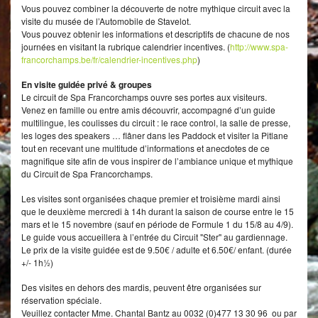
Vous pouvez combiner la découverte de notre mythique circuit avec la
visite du musée de l’Automobile de Stavelot.
Vous pouvez obtenir les informations et descriptifs de chacune de nos
journées en visitant la rubrique calendrier incentives. (
http://www.spa-
francorchamps.be/fr/calendrier-incentives.php
)
En visite guidée privé & groupes
Le circuit de Spa Francorchamps ouvre ses portes aux visiteurs.
Venez en famille ou entre amis découvrir, accompagné d’un guide
multilingue, les coulisses du circuit : le race control, la salle de presse,
les loges des speakers … flâner dans les Paddock et visiter la Pitlane
tout en recevant une multitude d’informations et anecdotes de ce
magnifique site afin de vous inspirer de l’ambiance unique et mythique
du Circuit de Spa Francorchamps.
Les visites sont organisées chaque premier et troisième mardi ainsi
que le deuxième mercredi à 14h durant la saison de course entre le 15
mars et le 15 novembre (sauf en période de Formule 1 du 15/8 au 4/9).
Le guide vous accueillera à l’entrée du Circuit "Ster" au gardiennage.
Le prix de la visite guidée est de 9.50€ / adulte et 6.50€/ enfant. (durée
+/- 1h½)
Des visites en dehors des mardis, peuvent être organisées sur
réservation spéciale.
Veuillez contacter Mme. Chantal Bantz au 0032 (0)477 13 30 96 ou par