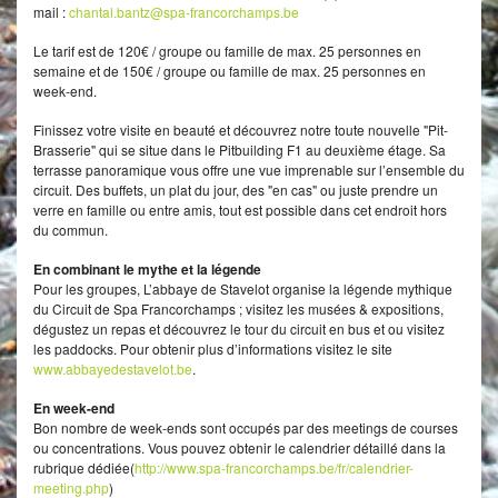
mail :
chantal.bantz@spa-francorchamps.be
Le tarif est de 120€ / groupe ou famille de max. 25 personnes en
semaine et de 150€ / groupe ou famille de max. 25 personnes en
week-end.
Finissez votre visite en beauté et découvrez notre toute nouvelle "Pit-
Brasserie" qui se situe dans le Pitbuilding F1 au deuxième étage. Sa
terrasse panoramique vous offre une vue imprenable sur l’ensemble du
circuit. Des buffets, un plat du jour, des "en cas" ou juste prendre un
verre en famille ou entre amis, tout est possible dans cet endroit hors
du commun.
En combinant le mythe et la légende
Pour les groupes, L’abbaye de Stavelot organise la légende mythique
du Circuit de Spa Francorchamps ; visitez les musées & expositions,
dégustez un repas et découvrez le tour du circuit en bus et ou visitez
les paddocks. Pour obtenir plus d’informations visitez le site
www.abbayedestavelot.be
.
En week-end
Bon nombre de week-ends sont occupés par des meetings de courses
ou concentrations. Vous pouvez obtenir le calendrier détaillé dans la
rubrique dédiée(
http://www.spa-francorchamps.be/fr/calendrier-
meeting.php
)