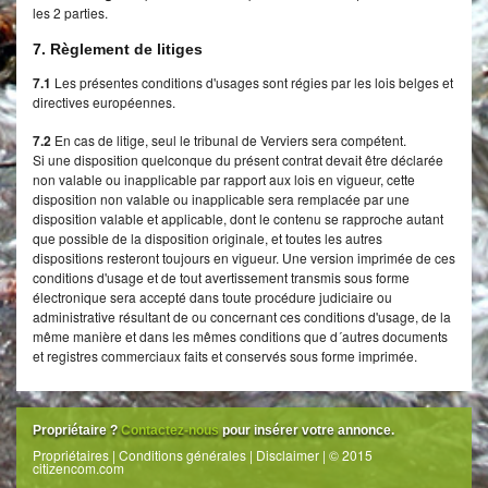
les 2 parties.
7. Règlement de litiges
7.1
Les présentes conditions d'usages sont régies par les lois belges et
directives européennes.
7.2
En cas de litige, seul le tribunal de Verviers sera compétent.
Si une disposition quelconque du présent contrat devait être déclarée
non valable ou inapplicable par rapport aux lois en vigueur, cette
disposition non valable ou inapplicable sera remplacée par une
disposition valable et applicable, dont le contenu se rapproche autant
que possible de la disposition originale, et toutes les autres
dispositions resteront toujours en vigueur. Une version imprimée de ces
conditions d'usage et de tout avertissement transmis sous forme
électronique sera accepté dans toute procédure judiciaire ou
administrative résultant de ou concernant ces conditions d'usage, de la
même manière et dans les mêmes conditions que d´autres documents
et registres commerciaux faits et conservés sous forme imprimée.
Propriétaire ?
Contactez-nous
pour insérer votre annonce.
Propriétaires
|
Conditions générales
|
Disclaimer
| © 2015
citizencom.com