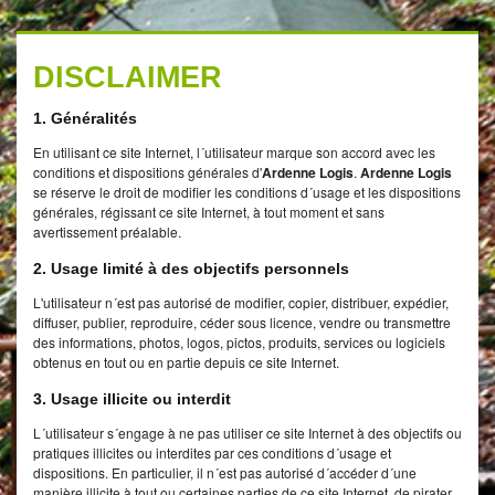
DISCLAIMER
1. Généralités
En utilisant ce site Internet, l´utilisateur marque son accord avec les
conditions et dispositions générales d'
Ardenne Logis
.
Ardenne Logis
se réserve le droit de modifier les conditions d´usage et les dispositions
générales, régissant ce site Internet, à tout moment et sans
avertissement préalable.
2. Usage limité à des objectifs personnels
L'utilisateur n´est pas autorisé de modifier, copier, distribuer, expédier,
diffuser, publier, reproduire, céder sous licence, vendre ou transmettre
des informations, photos, logos, pictos, produits, services ou logiciels
obtenus en tout ou en partie depuis ce site Internet.
3. Usage illicite ou interdit
L´utilisateur s´engage à ne pas utiliser ce site Internet à des objectifs ou
pratiques illicites ou interdites par ces conditions d´usage et
dispositions. En particulier, il n´est pas autorisé d´accéder d´une
manière illicite à tout ou certaines parties de ce site Internet, de pirater,