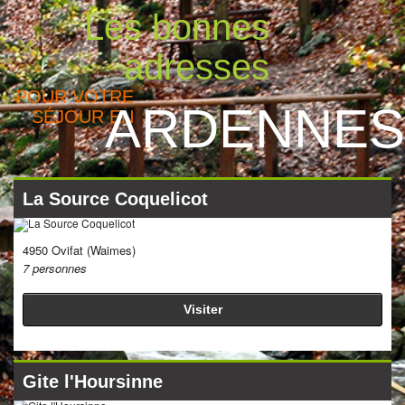
Les bonnes
adresses
POUR VOTRE
ARDENNES
SÉJOUR EN
La Source Coquelicot
4950 Ovifat (Waimes)
7 personnes
Visiter
Gite l'Hoursinne