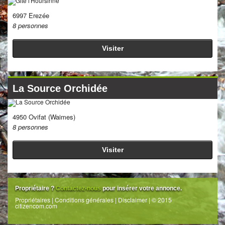
6997 Erezée
8 personnes
Visiter
La Source Orchidée
4950 Ovifat (Waimes)
8 personnes
Visiter
Propriétaire ?
Contactez-nous
pour insérer votre annonce.
Propriétaires
|
Conditions générales
|
Disclaimer
| © 2015
citizencom.com